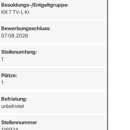
Besoldungs-/Entgeltgruppe:
KR 7 TV-L Kr
Bewerbungsschluss:
07.08.2026
Stellenumfang:
1
Plätze:
1
Befristung:
unbefristet
Stellennummer
116924