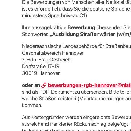
Die Bewerbungen von Menschen aller Nationalitä
ist es erforderlich, dass Sie die deutsche Sprach
mindestens Sprachniveau C1).
Ihre aussagekräftige
Bewerbung
übersenden Sie 
Stichwortes
„Ausbildung Straßenwärter (w/m
Niedersächsische Landesbehörde für Straßenbau
Geschäftsbereich Hannover
z. Hdn. Frau Oestreich
Dorfstraße 17-19
30519 Hannover
oder an
bewerbungen-rgb-hannover@nlstb
sind als PDF-Dokument zu übersenden. Bitte teile
welche Straßenmeisterei (Mehrfachnennungen ausd
kommen.
Aus Kostengründen werden eingereichte Bewerbun
ausreichend frankierter Rückumschlag beigefügt 
beifügen, wird unsererseits davon ausgegangen, da