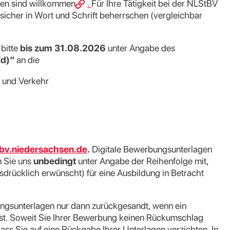
ten sind willkommen
.
Für Ihre Tätigkeit bei der NLStBV
e sicher in Wort und Schrift beherrschen
(vergleichbar
bitte
bis zum 31.08.2026
unter Angabe des
/d)“
an die
 und Verkehr
v.niedersachsen.de
.
Digitale Bewerbungsunterlagen
n Sie uns
unbedingt
unter Angabe der Reihenfolge mit,
rücklich erwünscht) für eine Ausbildung in Betracht
gsunterlagen nur dann zurückgesandt, wenn ein
ist. Soweit Sie Ihrer Bewerbung keinen Rückumschlag
ss Sie auf eine Rückgabe Ihrer Unterlagen verzichten. In