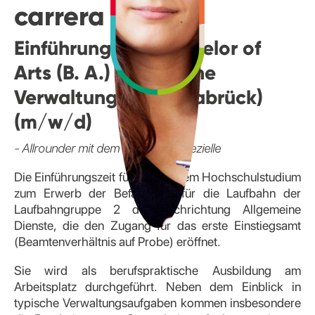
carrera
Einführungszeit Bachelor of
Arts (B. A.) Öffentliche
Verwaltung (HS Osnabrück)
(m/w/d)
- Allrounder mit dem Blick für’s Spezielle
Die Einführungszeit führt nach dem Hochschulstudium
zum Erwerb der Befähigung für die Laufbahn der
Laufbahngruppe 2 der Fachrichtung Allgemeine
Dienste, die den Zugang für das erste Einstiegsamt
(Beamtenverhältnis auf Probe) eröffnet.
Sie wird als berufspraktische Ausbildung am
Arbeitsplatz durchgeführt. Neben dem Einblick in
typische Verwaltungsaufgaben kommen insbesondere