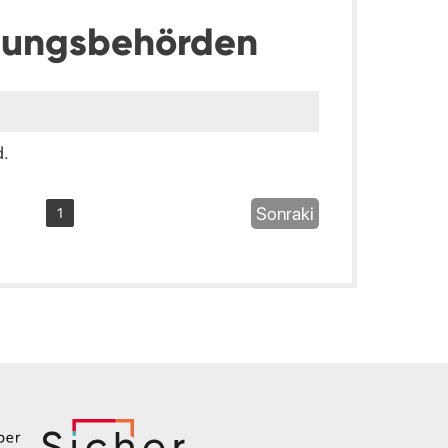
dungsbehörden
d.
Sonraki
1