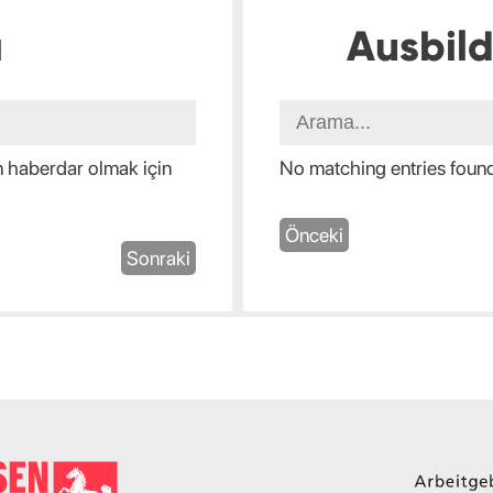
ı
Ausbil
en haberdar olmak için
No matching entries foun
Önceki
Sonraki