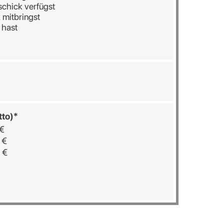
chick verfügst
 mitbringst
 hast
tto)*
 €
 €
 €