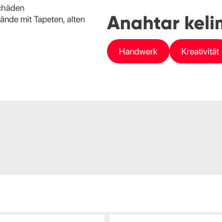
schäden
Anahtar kelim
nde mit Tapeten, alten
Handwerk
Kreativität