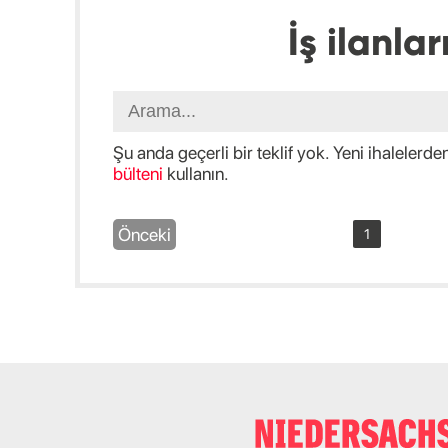
İş ilanlar
Şu anda geçerli bir teklif yok. Yeni ihalelerd
bülteni
kullanın.
Önceki
1