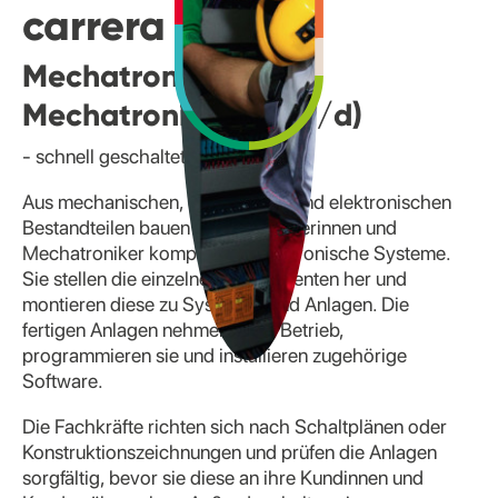
carrera
Mechatronikerin/
Mechatroniker (m/w/d)
- schnell geschaltet
Aus mechanischen, elektrischen und elektronischen
Bestandteilen bauen Mechatronikerinnen und
Mechatroniker komplexe mechatronische Systeme.
Sie stellen die einzelnen Komponenten her und
montieren diese zu Systemen und Anlagen. Die
fertigen Anlagen nehmen sie in Betrieb,
programmieren sie und installieren zugehörige
Software.
Die Fachkräfte richten sich nach Schaltplänen oder
Konstruktionszeichnungen und prüfen die Anlagen
sorgfältig, bevor sie diese an ihre Kundinnen und