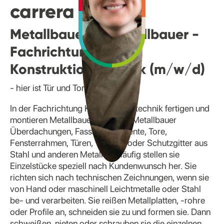
carrera
Metallbauerin/ Metallbauer -
Fachrichtung
Konstruktionstechnik (m/w/d)
- hier ist Tür und Tor (betr)offen
In der Fachrichtung Konstruktionstechnik fertigen und
montieren Metallbauerinnen und Metallbauer
Überdachungen, Fassadenelemente, Tore,
Fensterrahmen, Türen, Treppen oder Schutzgitter aus
Stahl und anderen Metallen. Häufig stellen sie
Einzelstücke speziell nach Kundenwunsch her. Sie
richten sich nach technischen Zeichnungen, wenn sie
von Hand oder maschinell Leichtmetalle oder Stahl
be- und verarbeiten. Sie reißen Metallplatten, -rohre
oder Profile an, schneiden sie zu und formen sie. Dann
schweißen, nieten oder schrauben sie die einzelnen