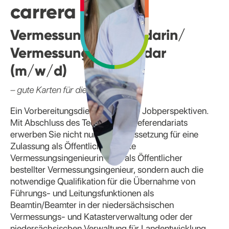
carrera
Vermessungsreferendarin/
Vermessungsreferendar
(m/w/d)
– gute Karten für die Zukunft
Ein Vorbereitungsdienst. Doppelte Jobperspektiven.
Mit Abschluss des Technischen Referendariats
erwerben Sie nicht nur die Voraussetzung für eine
Zulassung als Öffentlich bestellte
Vermessungsingenieurin bzw. als Öffentlicher
bestellter Vermessungsingenieur, sondern auch die
notwendige Qualifikation für die Übernahme von
Führungs- und Leitungsfunktionen als
Beamtin/Beamter in der niedersächsischen
Vermessungs- und Katasterverwaltung oder der
niedersächsischen Verwaltung für Landentwicklung.