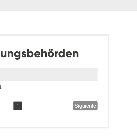
dungsbehörden
d.
Siguiente
1