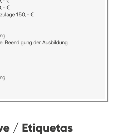
,- €
,- €
lage 150,- €
ng
Beendigung der Ausbildung
ng
ve / Etiquetas