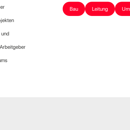
der
Bau
Leitung
Umw
jekten
g und
 Arbeitgeber
iums