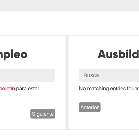
mpleo
Ausbil
boletín
para estar
No matching entries foun
Anterior
Siguiente