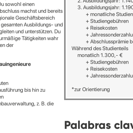
2. Ausbildungsjahr: 1.140
 Du sowohl einen
3. Ausbildungsjahr: 1.190
bschluss machst und bereits
+ monatliche Studienzu
gionale Geschäftsbereich
+ Studiengebühren
r gesamten Ausbildungs- und
+ Reisekosten
leiten und unterstützen. Du
+ Jahressonderzahlu
urmäßige Tätigkeiten wahr
+ Abschlussprämie bei 
en der
Während des Studienteils
monatlich 1.300,- €
+ Studiengebühren
auingenieure
+ Reisekosten
+ Jahressonderzahlu
uten
*zur Orientierung
usführung bis hin zu
en
bauverwaltung, z. B. die
Palabras cla