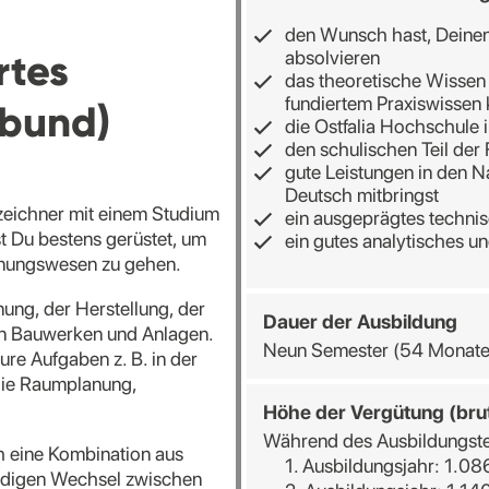
den Wunsch hast, Deinen
rtes
absolvieren
das theoretische Wissen
fundiertem Praxiswissen
rbund)
die Ostfalia Hochschule 
den schulischen Teil der
gute Leistungen in den 
Deutsch mitbringst
zeichner mit einem Studium
ein ausgeprägtes techni
t Du bestens gerüstet, um
ein gutes analytisches u
anungswesen zu gehen.
nung, der Herstellung, der
Dauer der Ausbildung
on Bauwerken und Anlagen.
Neun Semester (54 Monate
re Aufgaben z. B. in der
die Raumplanung,
Höhe der Vergütung (bru
Während des Ausbildungste
h eine Kombination aus
1. Ausbildungsjahr: 1.086
ändigen Wechsel zwischen