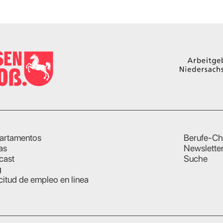
artamentos
Berufe-Ch
as
Newslette
cast
Suche
g
citud de empleo en linea