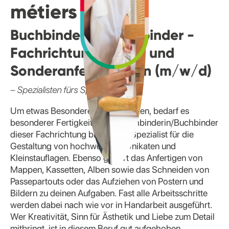
métiers
Buchbinderin/ Buchbinder -
Fachrichtung Einzel- und
Sonderanfertigungen (m/w/d)
– Spezialisten fürs Spezielle
Um etwas Besonderes zu erschaffen, bedarf es
besonderer Fertigkeiten. Als Buchbinderin/Buchbinder
dieser Fachrichtung bist du der Spezialist für die
Gestaltung von hochwertigen Unikaten und
Kleinstauflagen. Ebenso gehört das Anfertigen von
Mappen, Kassetten, Alben sowie das Schneiden von
Passepartouts oder das Aufziehen von Postern und
Bildern zu deinen Aufgaben. Fast alle Arbeitsschritte
werden dabei nach wie vor in Handarbeit ausgeführt.
Wer Kreativität, Sinn für Ästhetik und Liebe zum Detail
mitbringt, ist in diesem Beruf gut aufgehoben.