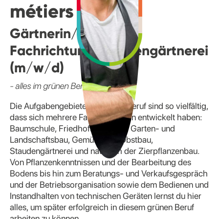
métiers
Gärtnerin/ Gärtner -
Fachrichtung Staudengärtnerei
(m/w/d)
- alles im grünen Bereich
Die Aufgabengebiete im Gärtnerberuf sind so vielfältig,
dass sich mehrere Fachrichtungen entwickelt haben:
Baumschule, Friedhofsgärtnerei, Garten- und
Landschaftsbau, Gemüsebau, Obstbau,
Staudengärtnerei und natürlich der Zierpflanzenbau.
Von Pflanzenkenntnissen und der Bearbeitung des
Bodens bis hin zum Beratungs- und Verkaufsgespräch
und der Betriebsorganisation sowie dem Bedienen und
Instandhalten von technischen Geräten lernst du hier
alles, um später erfolgreich in diesem grünen Beruf
arbeiten zu können.