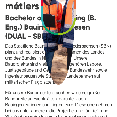
métiers
Bachelor of Engineering (B.
Eng.) Bauingenieurwesen
(DUAL - SBN)
Das Staatliche Baumanagement Niedersachsen (SBN)
plant und realisiert die Baumaßnahmen des Landes
und des Bundes in Niedersachsen. Unsere
Bauprojekte sind vielseitig. Dazu gehören Labore,
Justizgebäude und Gebäude der Bundeswehr sowie
Ingenieurbauten wie Start- und Landebahnen auf
militärischen Flugplätzen.
Für unsere Bauprojekte brauchen wir eine große
Bandbreite an Fachkräften, darunter auch
Bauingenieurinnen und -ingenieure. Diese übernehmen
bei uns unter anderem die Projektleitung für Tief- und
Straßenbauprojekte sowie für Hochbauprojekte und