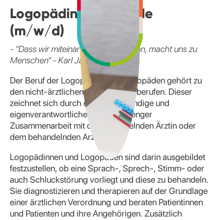
Logopädin/ Logopäde
(m/w/d)
- "Dass wir miteinander reden können, macht uns zu
Menschen" - Karl Jaspers
Der Beruf der Logopädin / des Logopäden gehört zu
den nicht-ärztlichen Medizinalfachberufen. Dieser
zeichnet sich durch eine selbstständige und
eigenverantwortliche Tätigkeit in enger
Zusammenarbeit mit der behandelnden Ärztin oder
dem behandelnden Arzt aus.
Logopädinnen und Logopäden sind darin ausgebildet
festzustellen, ob eine Sprach-, Sprech-, Stimm- oder
auch Schluckstörung vorliegt und diese zu behandeln.
Sie diagnostizieren und therapieren auf der Grundlage
einer ärztlichen Verordnung und beraten Patientinnen
und Patienten und ihre Angehörigen. Zusätzlich