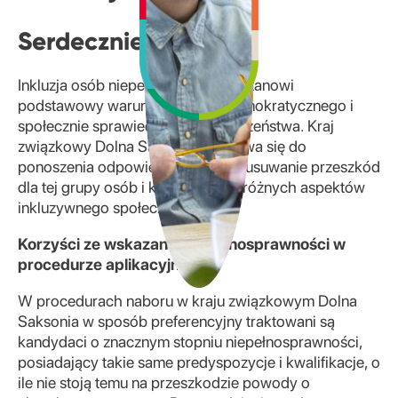
Serdecznie witamy!
Inkluzja osób niepełnosprawnych stanowi
podstawowy warunek istnienia demokratycznego i
społecznie sprawiedliwego społeczeństwa. Kraj
związkowy Dolna Saksonia poczuwa się do
ponoszenia odpowiedzialności za usuwanie przeszkód
dla tej grupy osób i kształtowanie różnych aspektów
inkluzywnego społeczeństwa.
Korzyści ze wskazania niepełnosprawności w
procedurze aplikacyjnej:
W procedurach naboru w kraju związkowym Dolna
Saksonia w sposób preferencyjny traktowani są
kandydaci o znacznym stopniu niepełnosprawności,
posiadający takie same predyspozycje i kwalifikacje, o
ile nie stoją temu na przeszkodzie powody o