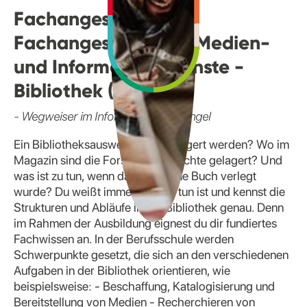
Fachangestellte/
Fachangestellter für Medien-
und Informationsdienste -
Bibliothek (m/w/d)
- Wegweiser im Informationsdschungel
Ein Bibliotheksausweis soll verlängert werden? Wo im
Magazin sind die Forschungsberichte gelagert? Und
was ist zu tun, wenn das geliehene Buch verlegt
wurde? Du weißt immer, was zu tun ist und kennst die
Strukturen und Abläufe in der Bibliothek genau. Denn
im Rahmen der Ausbildung eignest du dir fundiertes
Fachwissen an. In der Berufsschule werden
Schwerpunkte gesetzt, die sich an den verschiedenen
Aufgaben in der Bibliothek orientieren, wie
beispielsweise: - Beschaffung, Katalogisierung und
Bereitstellung von Medien - Recherchieren von