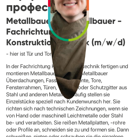
професію
Metallbauerin/ Metallbauer -
Fachrichtung
Konstruktionstechnik (m/w/d)
- hier ist Tür und Tor (betr)offen
In der Fachrichtung Konstruktionstechnik fertigen und
montieren Metallbauerinnen und Metallbauer
Überdachungen, Fassadenelemente, Tore,
Fensterrahmen, Türen, Treppen oder Schutzgitter aus
Stahl und anderen Metallen. Häufig stellen sie
Einzelstücke speziell nach Kundenwunsch her. Sie
richten sich nach technischen Zeichnungen, wenn sie
von Hand oder maschinell Leichtmetalle oder Stahl
be- und verarbeiten. Sie reißen Metallplatten, -rohre
oder Profile an, schneiden sie zu und formen sie. Dann
schweißen, nieten oder schrauben sie die einzelnen