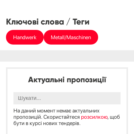
Ключові слова / Теги
Handwerk
Metall/Maschinen
Актуальні пропозиції
На даний момент немає актуальних
пропозицій. Скористайтеся
розсилкою
, щоб
бути в курсі нових тендерів.