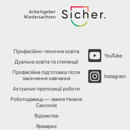
Професійно-технічна освіта
YouTube
Дуальна освіта та стипендії
Професійна підготовка після
Instagram
закінчення навчання
Актуальні пропозиції роботи
Роботодавець — земля Нижня
Саксонія
Відомства
Ярмарки