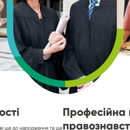
ості
Професійна 
правознавст
тві ще до народження та ще