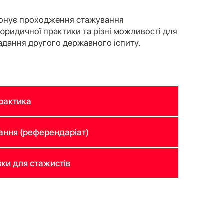
онує проходження стажування
 юридичної практики та різні можливості для
адання другого державного іспиту.
рактика
ння (референдаріат)
ки для стажистів