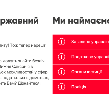
ержавний
Ми наймаємо
Загальне управлін
питу! Тож тепер нарешті
Податкове управл
 можуть знайти безліч
Нижня Саксонія в
Органи юстиції
тьох можливостей у сфері
в податкових відомствах,
дить Вам? Дізнайтеся!
Поліція