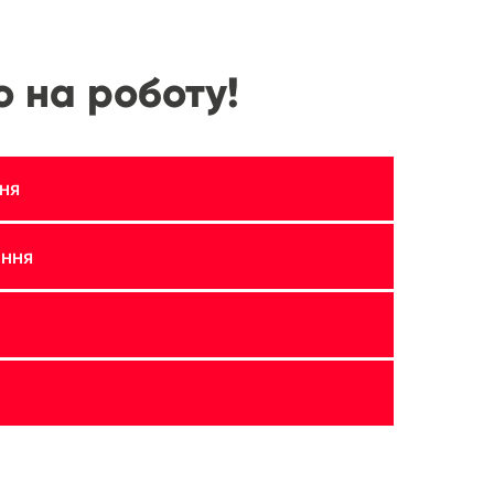
 на роботу!
ня
іння