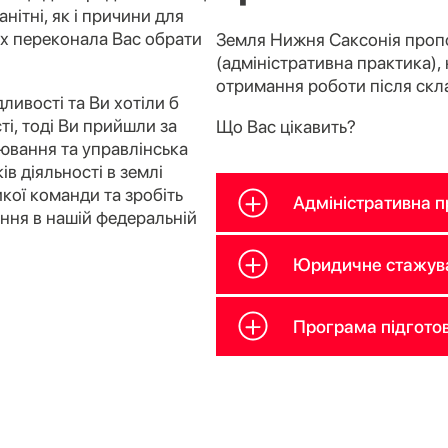
анітні, як і причини для
их переконала Вас обрати
Земля Нижня Саксонія проп
(адміністративна практика),
отримання роботи після скл
ливості та Ви хотіли б
ті, тоді Ви прийшли за
Що Вас цікавить?
ювання та управлінська
в діяльності в землі
кої команди та зробіть
Адміністративна п
ання в нашій федеральній
Юридичне стажува
Програма підготов