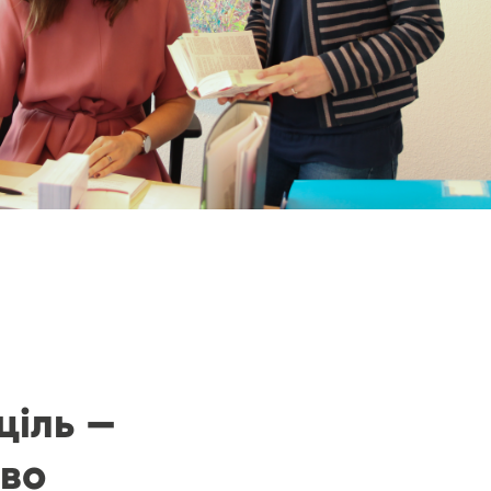
ціль —
во