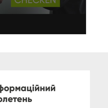
нформаційний
юлетень