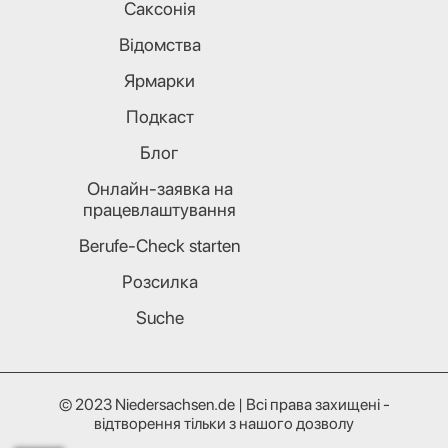
Саксонія
Відомства
Ярмарки
Подкаст
Блог
Онлайн-заявка на
працевлаштування
Berufe-Check starten
Розсилка
Suche
© 2023 Niedersachsen.de | Всі права захищені -
відтворення тільки з нашого дозволу