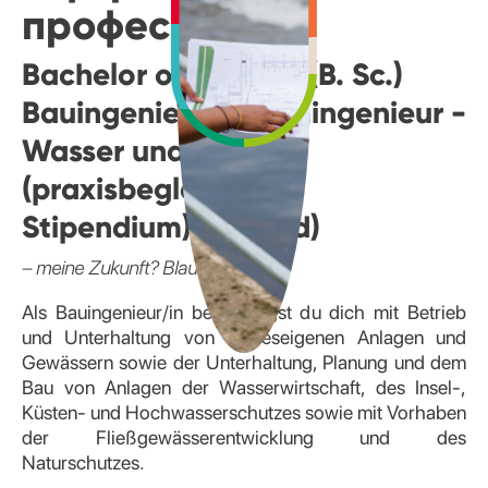
професію
Bachelor of Science (B. Sc.)
Bauingenieurin/ Bauingenieur -
Wasser und Umwelt
(praxisbegleitendes
Stipendium) (m/w/d)
– meine Zukunft? Blau - Grün!
Als Bauingenieur/in beschäftigst du dich mit Betrieb
und Unterhaltung von landeseigenen Anlagen und
Gewässern sowie der Unterhaltung, Planung und dem
Bau von Anlagen der Wasserwirtschaft, des Insel-,
Küsten- und Hochwasserschutzes sowie mit Vorhaben
der Fließgewässerentwicklung und des
Naturschutzes.