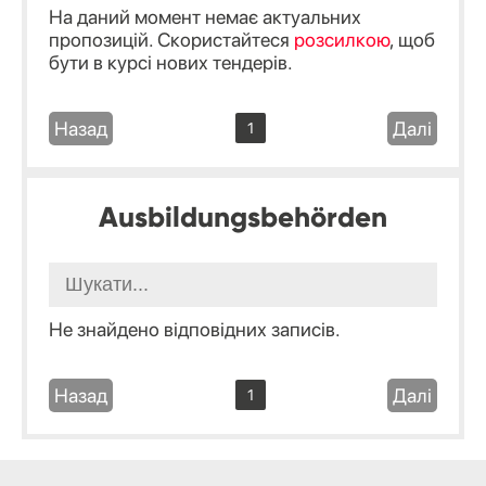
На даний момент немає актуальних
пропозицій. Скористайтеся
розсилкою
, щоб
бути в курсі нових тендерів.
Назад
Далі
1
Ausbildungsbehörden
Не знайдено відповідних записів.
Назад
Далі
1