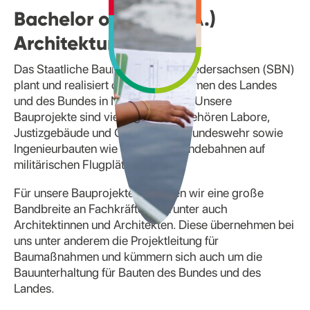
Bachelor of Arts (B. A.)
Architektur DUAL
Das Staatliche Baumanagement Niedersachsen (SBN)
plant und realisiert die Baumaßnahmen des Landes
und des Bundes in Niedersachsen. Unsere
Bauprojekte sind vielseitig. Dazu gehören Labore,
Justizgebäude und Gebäude der Bundeswehr sowie
Ingenieurbauten wie Start- und Landebahnen auf
militärischen Flugplätzen.
Für unsere Bauprojekte brauchen wir eine große
Bandbreite an Fachkräften, darunter auch
Architektinnen und Architekten. Diese übernehmen bei
uns unter anderem die Projektleitung für
Baumaßnahmen und kümmern sich auch um die
Bauunterhaltung für Bauten des Bundes und des
Landes.