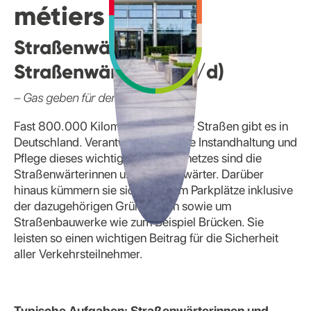
métiers
Straßenwärterin/
Straßenwärter (m/w/d)
– Gas geben für den Verkehr
Fast 800.000 Kilometer befestigte Straßen gibt es in
Deutschland. Verantwortlich für die Instandhaltung und
Pflege dieses wichtigen Verkehrsnetzes sind die
Straßenwärterinnen und Straßenwärter. Darüber
hinaus kümmern sie sich auch um Parkplätze inklusive
der dazugehörigen Grünflächen sowie um
Straßenbauwerke wie zum Beispiel Brücken. Sie
leisten so einen wichtigen Beitrag für die Sicherheit
aller Verkehrsteilnehmer.
Typische Aufgaben: Straßenwärterinnen und