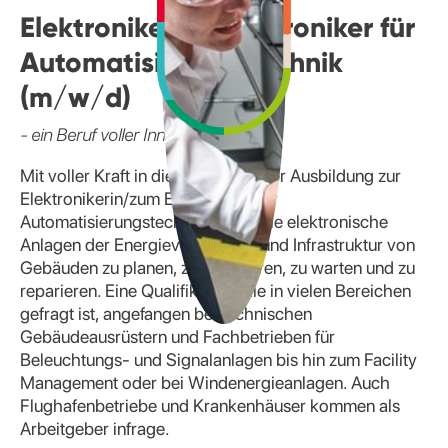
Elektronikerin/ Elektroniker für
Automatisierungstechnik
(m/w/d)
- ein Beruf voller Innovationen
Mit voller Kraft in die Zukunft: In der Ausbildung zur
Elektronikerin/zum Elektroniker für
Automatisierungstechnik lernen Sie elektronische
Anlagen der Energieversorgung und Infrastruktur von
Gebäuden zu planen, zu installieren, zu warten und zu
reparieren. Eine Qualifikation, die in vielen Bereichen
gefragt ist, angefangen bei technischen
Gebäudeausrüstern und Fachbetrieben für
Beleuchtungs- und Signalanlagen bis hin zum Facility
Management oder bei Windenergieanlagen. Auch
Flughafenbetriebe und Krankenhäuser kommen als
Arbeitgeber infrage.