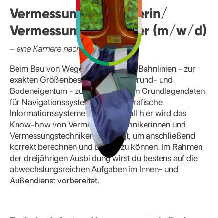
Vermessungstechnikerin/
Vermessungstechniker (m/w/d)
– eine Karriere nach Maß
Beim Bau von Wegen, Straßen und Bahnlinien - zur
exakten Größenbestimmung von Grund- und
Bodeneigentum - zum Ermitteln von Grundlagendaten
für Navigationssysteme und Geografische
Informationssysteme (GIS). Überall hier wird das
Know-how von Vermessungstechnikerinnen und
Vermessungstechnikern benötigt, um anschließend
korrekt berechnen und planen zu können. Im Rahmen
der dreijährigen Ausbildung wirst du bestens auf die
abwechslungsreichen Aufgaben im Innen- und
Außendienst vorbereitet.