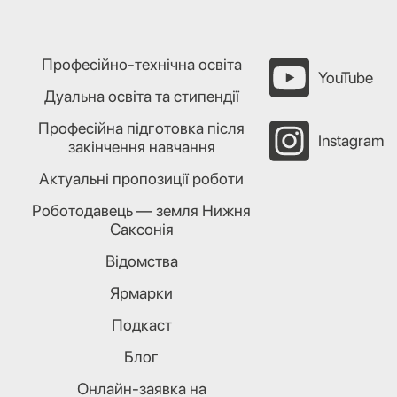
Професійно-технічна освіта
YouTube
Дуальна освіта та стипендії
Професійна підготовка після
Instagram
закінчення навчання
Актуальні пропозиції роботи
Роботодавець — земля Нижня
Саксонія
Відомства
Ярмарки
Подкаст
Блог
Онлайн-заявка на