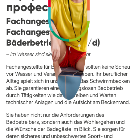
професію
Fachangestellte/
Fachangestellter für
Bäderbetriebe (m/w/d)
– Im Wasser sind sie in ihrem Element
Fachangestellte für Bäderbetriebe sollten keine Scheu
vor Wasser und Verantwortung haben. Ihr beruflicher
Alltag spielt sich in und rund um das Schwimmbecken
ab. Sie garantieren einen reibungslosen Badbetrieb
durch Tätigkeiten wie das Betreiben und Warten
technischer Anlagen und die Aufsicht am Beckenrand.
Sie haben nicht nur die Anforderungen des
Badbetreibers, sondern auch das Wohlergehen und
die Wünsche der Badegäste im Blick. Sie sorgen für
deren sicheres und unbeschwertes Sport- und