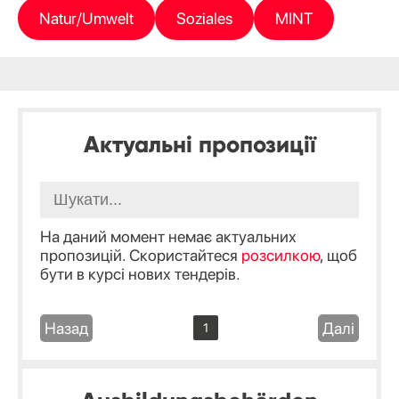
Natur/Umwelt
Soziales
MINT
Актуальні пропозиції
На даний момент немає актуальних
пропозицій. Скористайтеся
розсилкою
, щоб
бути в курсі нових тендерів.
Назад
Далі
1