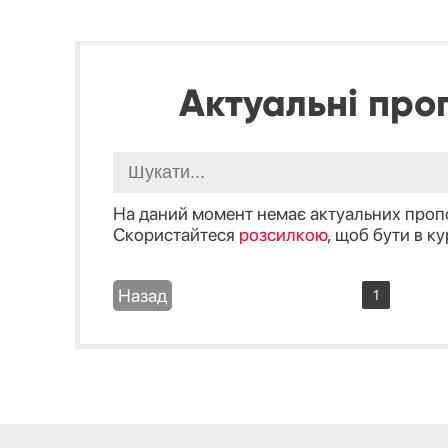
Актуальні проп
На даний момент немає актуальних проп
Скористайтеся
розсилкою
, щоб бути в ку
Назад
1