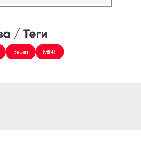
а / Теги
Bauen
MINT