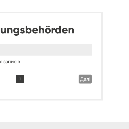
dungsbehörden
 записів.
Далі
1