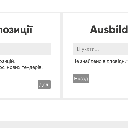
озиції
Ausbil
озицій.
Не знайдено відповідних
рсі нових тендерів.
Назад
Далі