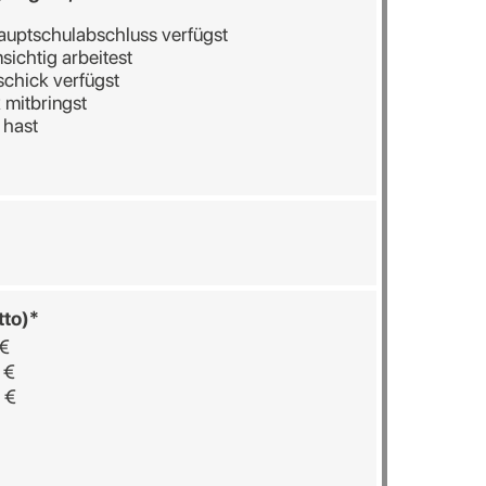
auptschulabschluss verfügst
msichtig arbeitest
chick verfügst
 mitbringst
 hast
tto)*
 €
 €
 €