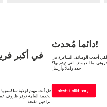
حدث!
دائما م
في أكبر فر
 لتلقي أحدث الوظائف الشاغرة في
روني. ما العروض التي تهتم بها؟
حدد واملأ وأرسل
هل أنت مهتم لولاية ساكسونيا 
alnshrt-alikhbaryt
الخدمة العامة توفر ظروف عمل
براهين مقنعة!