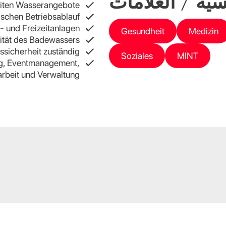
سية / العلامات
eiten Wasserangebote
ischen Betriebsablauf
- und Freizeitanlagen
Gesundheit
Medizin
ität des Badewassers
ssicherheit zuständig
Soziales
MINT
g, Eventmanagement,
arbeit und Verwaltung