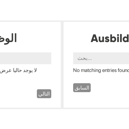
Ausbil
الوظ
No matching entries foun
لا يوجد حاليا عرض 
السابق
التالي