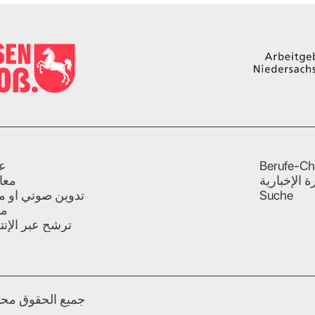
Berufe-Ch
ع
ة الإخبارية
معا
Suche
تدوين صوتي او م
مد
ترشح عبر الإن
Niedersachsen.de 2023 © 