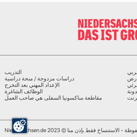
ربي
التدريب
رض
دراسات مزدوجة / منحة دراسية
رئي
الإعداد المهني بعد التخرج
ونة
الوظائف الشاغرة
ترنت
مقاطعة ساكسونيا السفلى هي صاحب العمل
جميع الحقوق محفوظة - الاستنساخ فقط بإذن منا