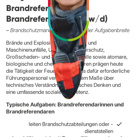
Brandreferendarin/
Brandreferendar (m/w/d)
–
Brandschutzmanagement mit großer Aufgabenbreite
Brände und Explosionen, Verkehrs- und
Maschinenunfälle, Umwelt- und Tierschutz,
Großschaden- und Katastrophenfälle sowie atomare,
biologische und chemische Gefahren prägen heute
die Tätigkeit der Feuerwehren. Das dafür erforderliche
Führungspersonal verfügt in hohem Maße über
technisches Verständnis, analytisches Denken und
eine umfassende soziale Kompetenz.
Typische Aufgaben: Brandreferendarinnen und
Brandreferendaren
leiten Brandschutzabteilungen oder -
dienststellen