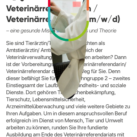
Veterinärreferendarin /
Veterinärreferendar (m/w/d)
– eine gesunde Mischung aus Praxis und Theorie
Sie sind Tierärztin/Tierarzt und möchten als
Amtstierärztin/ Amtstierarzt im Bereich der
Veterinärverwaltung in Niedersachen arbeiten? Dann
ist der Vorbereitungsdienst als Veterinärreferendarin/
Veterinärreferendar der richtige Weg für Sie. Denn
dieser befähigt Sie für die Laufbahngruppe 2 – zweites
Einstiegsamt der Laufbahn Gesundheits- und soziale
Dienste. Dort gehören Tierseuchenbekämpfung,
Tierschutz, Lebensmittelsicherheit,
Arzneimittelüberwachung und viele weitere Gebiete zu
Ihren Aufgaben. Um in diesem anspruchsvollen Beruf
erfolgreich im Dienst von Mensch, Tier und Umwelt
arbeiten zu können, runden Sie Ihre fundierte
Ausbildung am Ende des Veterinärreferendariats mit