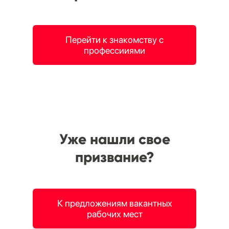
Перейти к знакомству с
профессииями
Уже нашли свое
призвание?
К предложениям вакантных
рабочих мест