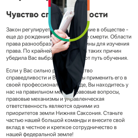
Чувство справедливости
Закон регулирует сосуществование в обществе -
еще до рождения и далеко после смерти. Области
права разнообразны, как и причины для изучения
права. По крайней мере, одна из таких причин
убедила Вас выбрать именно этот путь обучения.
Если у Вас сильно развито чувство
справедливости и Вы хотели бы применить его в
своей профессиональной среде, Вы находитесь у
нас на правильном месте. Правовые вопросы,
правовые механизмы и управленческая
ответственность являются одними из
приоритетов земли Нижняя Саксония. Станьте
частью нашей большой команды и внесите свой
вклад в честное и крепкое сотрудничество в
нашей федеральной земле!