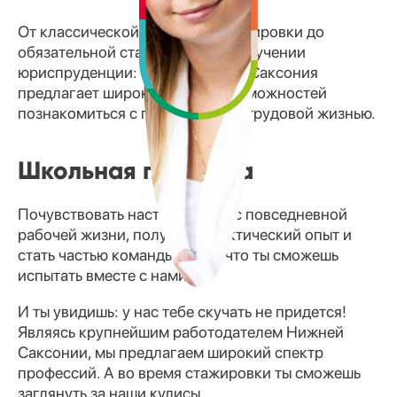
От классической школьной стажировки до
обязательной стажировки при изучении
юриспруденции: Земля Нижняя Саксония
предлагает широкий спектр возможностей
познакомиться с повседневной трудовой жизнью.
Школьная практика
Почувствовать настоящий вкус повседневной
рабочей жизни, получить практический опыт и
стать частью команды — вот что ты сможешь
испытать вместе с нами!
И ты увидишь: у нас тебе скучать не придется!
Являясь крупнейшим работодателем Нижней
Саксонии, мы предлагаем широкий спектр
профессий. А во время стажировки ты сможешь
заглянуть за наши кулисы.