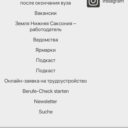
Instagram
после окончания вуза
Вакансии
Земля Нижняя Саксония –
работодатель
Ведомства
Ярмарки
Подкаст
Подкаст
Онлайн-заявка на трудоустройство
Berufe-Check starten
Newsletter
Suche