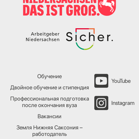
Обучение
YouTube
Двойное обучение и стипендия
Профессиональная подготовка
Instagram
после окончания вуза
Вакансии
Земля Нижняя Саксония –
работодатель