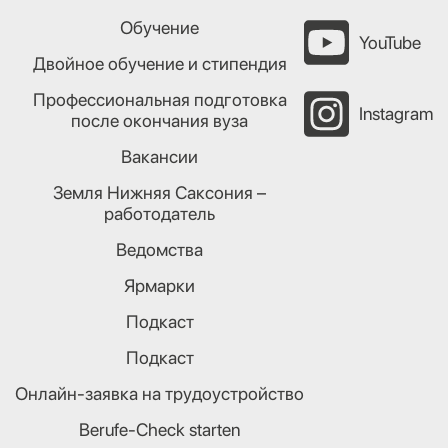
Обучение
YouTube
Двойное обучение и стипендия
Профессиональная подготовка
Instagram
после окончания вуза
Вакансии
Земля Нижняя Саксония –
работодатель
Ведомства
Ярмарки
Подкаст
Подкаст
Онлайн-заявка на трудоустройство
Berufe-Check starten