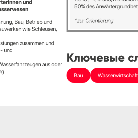
terinnen und
50% des Anwärtergrundbet
asserwesen
*zur Orientierung
nung, Bau, Betrieb und
auwerken wie Schleusen,
Leistungen zusammen und
- und
Ключевые сл
 Wasserfahrzeugen aus oder
ng
Bau
Wasserwirtschaft