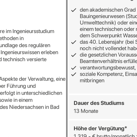
den akademischen Grad 
Bauingenieurwesen (Stu
Umwelttechnik) oder ei
einem technischen oder 
hre im Ingenieursstudium
dem Schwerpunkt Wasser
ethoden in
das 40. Lebensjahr (bei
undlage des regulären
noch nicht vollendet ha
Ingenieurswissen erleben
die gesetzlichen Vorauss
 technisch versierte
Beamtenverhältnis erfüll
verantwortungsbewusst, 
soziale Kompetenz, Einsat
spekte der Verwaltung, eine
mitbringen
ber Führung und
erfolgt in unterschiedlichen
sowie in einem
Dauer
des
Studiums
ndes Niedersachsen in Bad
13 Monate
Höhe
der
Vergütung
*
1.319,- € brutto/monatlich 