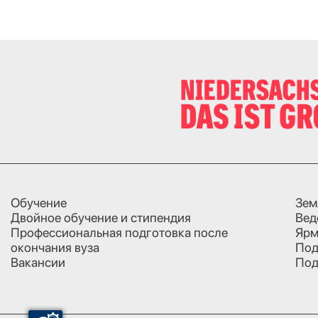
Обучение
Зем
Двойное обучение и стипендия
Вед
Профессиональная подготовка после
Ярм
окончания вуза
Под
Вакансии
Под