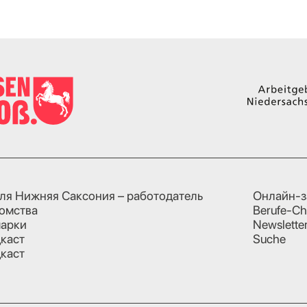
ля Нижняя Саксония – работодатель
Онлайн-з
омства
Berufe-Ch
арки
Newslette
каст
Suche
каст