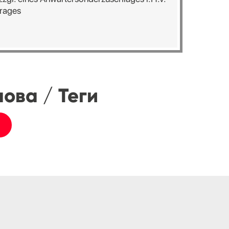
rages
ова / Теги