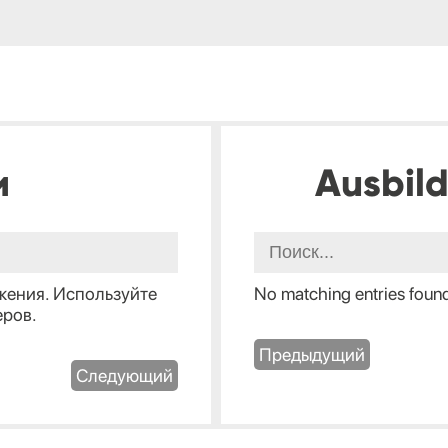
и
Ausbil
жения. Используйте
No matching entries foun
еров.
Предыдущий
Следующий