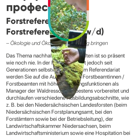
профессии
Forstreferendarin /
Forstreferendar (m/w/d)
– Ökologie und Ökonomie in Einklang bringen
Das Thema nachhaltiges Wirtschaften ist so präsent
wie noch nie. In der Forstwirtschaft jedoch seit
Generationen selbstverständlich. Im Referendariat
werden Sie auf die Aufgaben von Forstbeamtinnen /
Forstbeamten mit höheren Leitungsfunktionen als
Manager der Waldressourcen bestens vorbereitet und
durchlaufen verschiedene Ausbildungsabschnitte, wie
z. B. bei den Niedersächsischen Landesforsten (beim
Niedersächsischen Forstplanungsamt, bei den
Forstämtern sowie bei der Betriebsleitung), der
Landwirtschaftskammer Niedersachsen, beim
Landwirtschaftsministerium sowie eine Hospitation bei