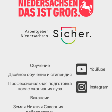
Обучение
YouTube
Двойное обучение и стипендия
Профессиональная подготовка
Instagram
после окончания вуза
Вакансии
Земля Нижняя Саксония –
работодатель