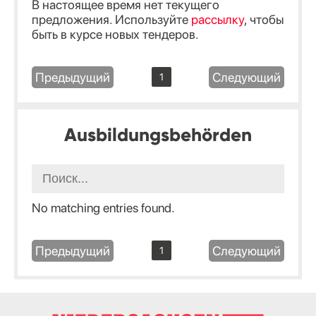
В настоящее время нет текущего
предложения. Используйте
рассылку
, чтобы
быть в курсе новых тендеров.
Предыдущий
Следующий
1
Ausbildungsbehörden
No matching entries found.
Предыдущий
Следующий
1