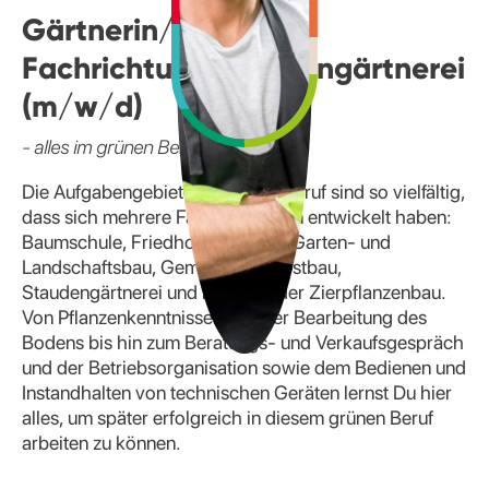
Gärtnerin/ Gärtner -
Fachrichtung Staudengärtnerei
(m/w/d)
- alles im grünen Bereich
Die Aufgabengebiete im Gärtnerberuf sind so vielfältig,
dass sich mehrere Fachrichtungen entwickelt haben:
Baumschule, Friedhofsgärtnerei, Garten- und
Landschaftsbau, Gemüsebau, Obstbau,
Staudengärtnerei und natürlich der Zierpflanzenbau.
Von Pflanzenkenntnissen und der Bearbeitung des
Bodens bis hin zum Beratungs- und Verkaufsgespräch
und der Betriebsorganisation sowie dem Bedienen und
Instandhalten von technischen Geräten lernst Du hier
alles, um später erfolgreich in diesem grünen Beruf
arbeiten zu können.