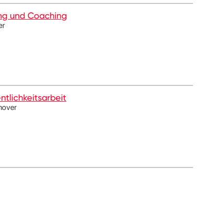
ung und Coaching
er
tlichkeitsarbeit
nover