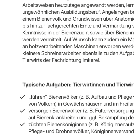
Arbeitsweisen heutzutage angewandt werden, lern
ungewöhnlichen Ausbildungsberuf. Angefangen b
einem Bienenvolk und Grundwissen über Anatomie
bis hin zur fachgerechten Ernte und Vermarktung
Kenntnisse in der Bienenzucht sowie über Bienen
werden vermittelt. Auf Wunsch kann zudem ein Ma
an holzverarbeitenden Maschinen erworben werde
kleinere Schreinerarbeiten ebenfalls zu den Aufgab
Tierwirts der Fachrichtung Imkerei.
Typische Aufgaben: Tierwirtinnen und Tierwir
„führen“ Bienenvölker (z. B. Aufbau und Pflege
von Völkern) in Gewächshäusern und im Freila
versorgen Bienenvölker (z. B. Futterversorgung
auf Bienenkrankheiten und ggf. Bekämpfung de
züchten Bienenköniginnen (z. B. Königinnenauf
Pflege- und Drohnenvölker, Königinnenversand