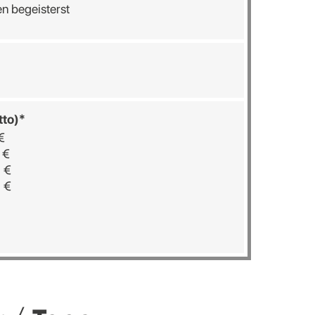
en begeisterst
tto)*
€
 €
- €
- €