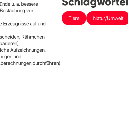
Schlagwörter
nde u. a. bessere
 Bestäubung von
Tiere
Natur/Umwelt
e Erzeugnisse auf und
usscheiden, Rähmchen
parieren)
liche Aufzeichnungen,
gungen und
sberechnungen durchführen)