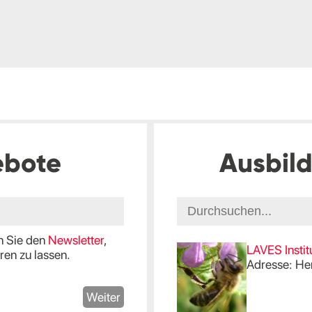
ebote
Ausbil
en Sie den
Newsletter
,
LAVES Instit
en zu lassen.
Adresse: He
Weiter