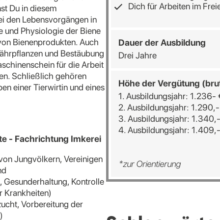
Dich für Arbeiten im Frei
st Du in diesem
ei den Lebensvorgängen in
 und Physiologie der Biene
 von Bienenprodukten. Auch
Dauer der Ausbildung
nährpflanzen und Bestäubung
Drei Jahre
schinenschein für die Arbeit
n. Schließlich gehören
Höhe der Vergütung (bru
en einer Tierwirtin und eines
1. Ausbildungsjahr: 1.236- 
2. Ausbildungsjahr: 1.290,-
3. Ausbildungsjahr: 1.340,
4. Ausbildungsjahr: 1.409,
te - Fachrichtung Imkerei
 von Jungvölkern, Vereinigen
*zur Orientierung
nd
, Gesunderhaltung, Kontrolle
r Krankheiten)
zucht, Vorbereitung der
)