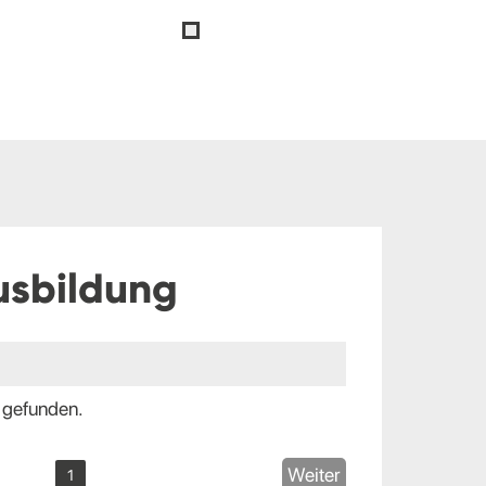
usbildung
 gefunden.
Weiter
1