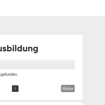
usbildung
 gefunden.
Weiter
1