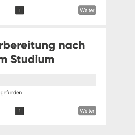
Weiter
1
rbereitung nach
m Studium
 gefunden.
Weiter
1