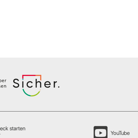
eck starten
YouTube
r