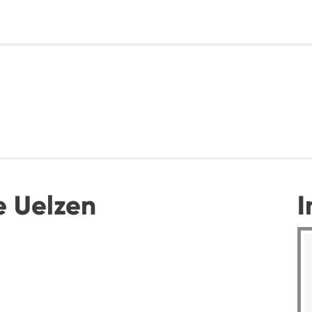
e Uelzen
I