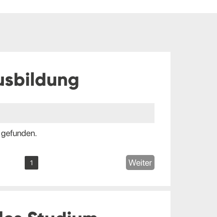
usbildung
 gefunden.
Weiter
1