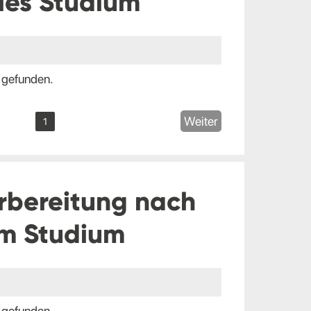
les Studium
 gefunden.
Weiter
1
rbereitung nach
m Studium
 gefunden.