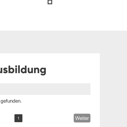
usbildung
 gefunden.
Weiter
1