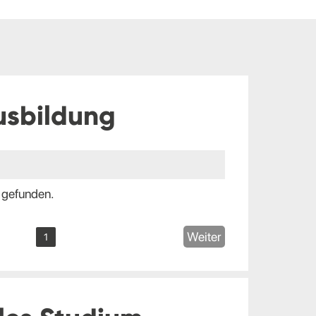
usbildung
 gefunden.
Weiter
1