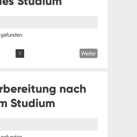
les Studium
 gefunden.
Weiter
1
rbereitung nach
m Studium
 gefunden.