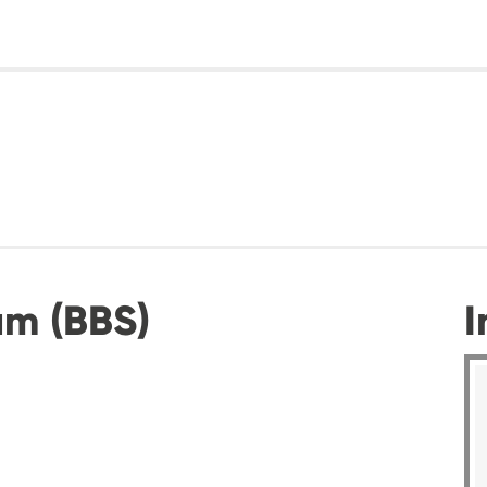
um (BBS)
I