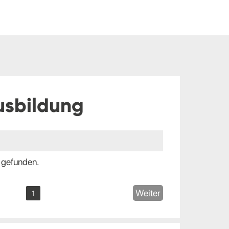
usbildung
 gefunden.
Weiter
1