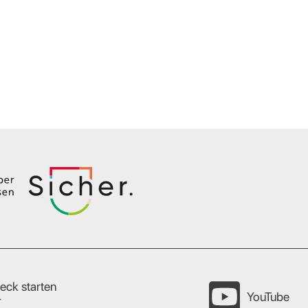
eck starten
YouTube
r