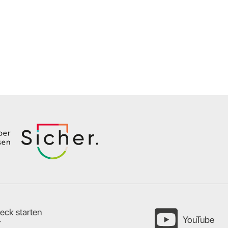
eck starten
YouTube
r