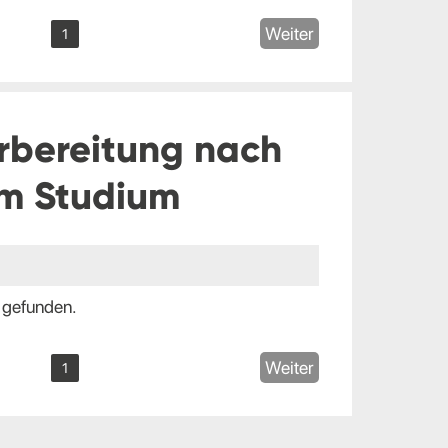
Weiter
1
rbereitung nach
m Studium
 gefunden.
Weiter
1