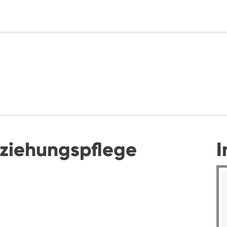
rziehungspflege
I