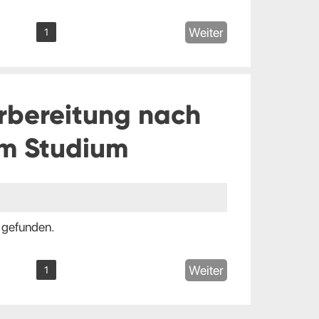
Weiter
1
rbereitung nach
m Studium
 gefunden.
Weiter
1